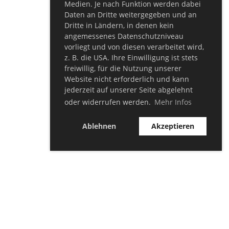
Medien. Je nach Funktion werden dabei
Daten an Dritte weitergegeben und an
Dritte in Ländern, in denen kein
angemessenes Datenschutzniveau
vorliegt und von diesen verarbeitet wird,
z. B. die USA. Ihre Einwilligung ist stets
freiwillig, für die Nutzung unserer
Website nicht erforderlich und kann
jederzeit auf unserer Seite abgelehnt
oder widerrufen werden.
Mehr Infos
Ablehnen
Akzeptieren
© TSV Bellersheim