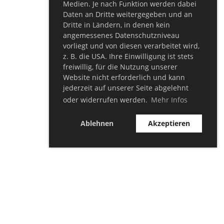
Medien. Je nach Funktion werden dabei
Daten an Dritte weitergegeben und an
Dritte in Ländern, in denen kein
angemessenes Datenschutzniveau
vorliegt und von diesen verarbeitet wird,
z. B. die USA. Ihre Einwilligung ist stets
freiwillig, für die Nutzung unserer
Website nicht erforderlich und kann
jederzeit auf unserer Seite abgelehnt
oder widerrufen werden.
Mehr Infos
Ablehnen
Akzeptieren
© TSV Bellersheim