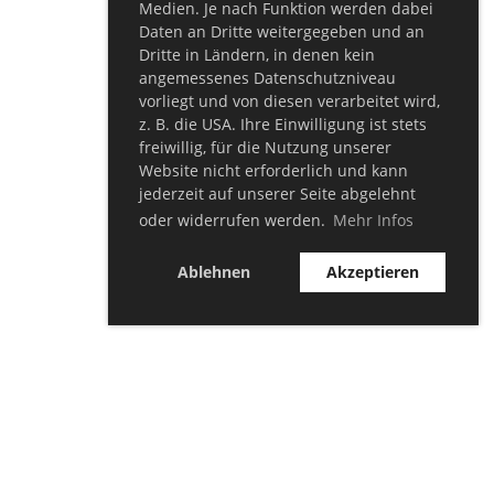
Medien. Je nach Funktion werden dabei
Daten an Dritte weitergegeben und an
Dritte in Ländern, in denen kein
angemessenes Datenschutzniveau
vorliegt und von diesen verarbeitet wird,
z. B. die USA. Ihre Einwilligung ist stets
freiwillig, für die Nutzung unserer
Website nicht erforderlich und kann
jederzeit auf unserer Seite abgelehnt
oder widerrufen werden.
Mehr Infos
Ablehnen
Akzeptieren
© TSV Bellersheim