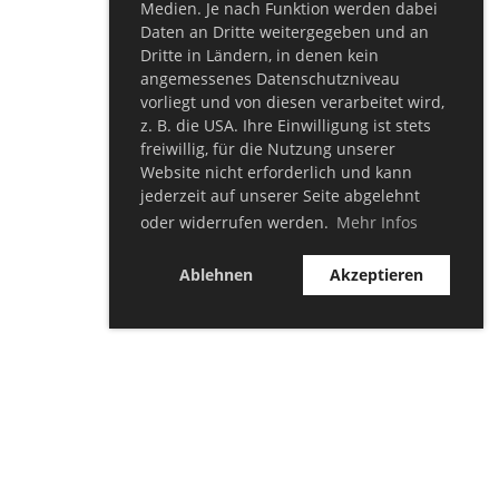
Medien. Je nach Funktion werden dabei
Daten an Dritte weitergegeben und an
Dritte in Ländern, in denen kein
angemessenes Datenschutzniveau
vorliegt und von diesen verarbeitet wird,
z. B. die USA. Ihre Einwilligung ist stets
freiwillig, für die Nutzung unserer
Website nicht erforderlich und kann
jederzeit auf unserer Seite abgelehnt
oder widerrufen werden.
Mehr Infos
Ablehnen
Akzeptieren
© TSV Bellersheim