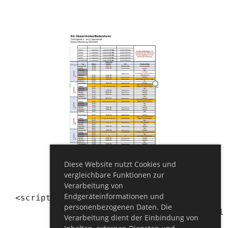
Diese Website nutzt Cookies und
vergleichbare Funktionen zur
Verarbeitung von
Endgeräteinformationen und
<script type="text/javascript"

personenbezogenen Daten. Die
		src="https://www.fussball.de/static/layout/fbde2/egm//js/widget2.js">

Verarbeitung dient der Einbindung von
	</script>